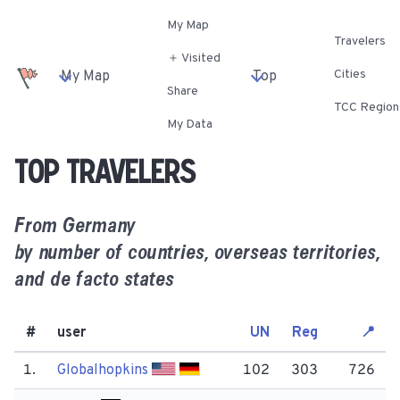
My Map
Travelers
＋ Visited
Cities
My Map
Top
Share
TCC Region
My Data
Top travelers
From
Germany
by number of countries, overseas territories,
and de facto states
#
user
UN
Reg
📍
1.
Globalhopkins
102
303
726