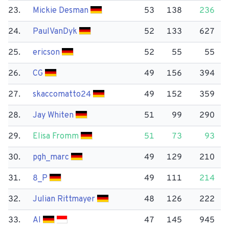
23.
Mickie Desman
53
138
236
24.
Paul​VanDyk
52
133
627
25.
ericson
52
55
55
26.
CG
49
156
394
27.
skaccomatto24
49
152
359
28.
Jay Whiten
51
99
290
29.
Elisa Fromm
51
73
93
30.
pgh_marc
49
129
210
31.
8_P
49
111
214
32.
Julian Rittmayer
48
126
222
33.
AI
47
145
945