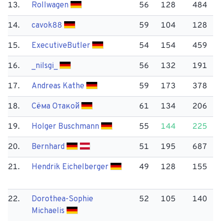
13.
Rollwagen
56
128
484
14.
cavok88
59
104
128
15.
Executive​Butler
54
154
459
16.
_nilsgi_
56
132
191
17.
Andreas Kathe
59
173
378
18.
Сёма Отакой
61
134
206
19.
Holger Buschmann
55
144
225
20.
Bernhard
51
195
687
21.
Hendrik Eichelberger
49
128
155
22.
Dorothea-Sophie
52
105
140
Michaelis