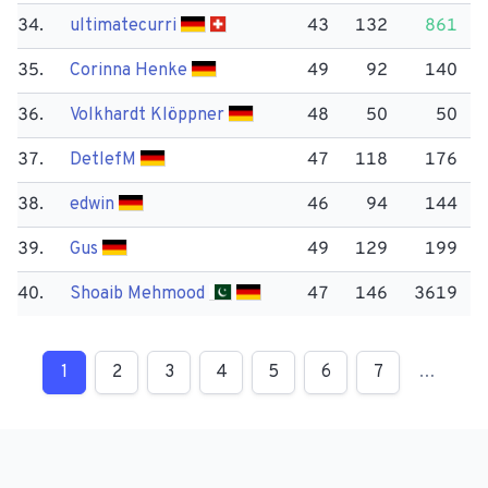
34.
ultimatecurri
43
132
861
35.
Corinna Henke
49
92
140
36.
Volkhardt Klöppner
48
50
50
37.
Detlef​M
47
118
176
38.
edwin
46
94
144
39.
Gus
49
129
199
40.
Shoaib Mehmood
47
146
3619
1
2
3
4
5
6
7
…