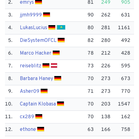
2.
emrys
81
249
905
3.
jjmh9999
90
262
631
4.
Lukas​Lucius
80
281
1161
5.
Die​SystemOFCL
82
280
492
6.
Marco Hacker
78
212
428
7.
reiseblitz
73
226
595
8.
Barbara Haney
70
273
673
9.
Asher09
71
273
770
10.
Captain Klobasa
70
203
1547
11.
cx289
70
138
162
12.
ethone
63
166
758