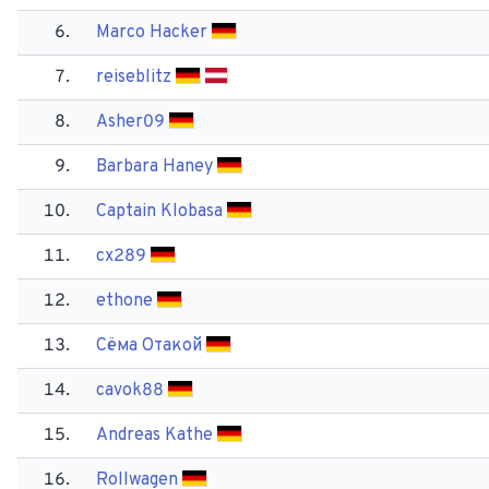
6.
Marco Hacker
7.
reiseblitz
8.
Asher09
9.
Barbara Haney
10.
Captain Klobasa
11.
cx289
12.
ethone
13.
Сёма Отакой
14.
cavok88
15.
Andreas Kathe
16.
Rollwagen