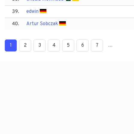
39.
edwin
40.
Artur Sobczak
1
2
3
4
5
6
7
…