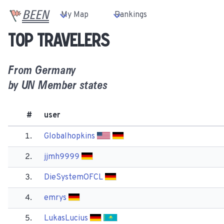
BEEN
My Map
Rankings
Top travelers
From
Germany
by UN Member states
#
user
1.
Globalhopkins
2.
jjmh9999
3.
Die​SystemOFCL
4.
emrys
5.
Lukas​Lucius