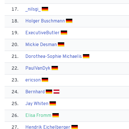
17.
_nilsgi_
18.
Holger Buschmann
19.
Executive​Butler
20.
Mickie Desman
21.
Dorothea-Sophie Michaelis
22.
Paul​VanDyk
23.
ericson
24.
Bernhard
25.
Jay Whiten
26.
Elisa Fromm
27.
Hendrik Eichelberger